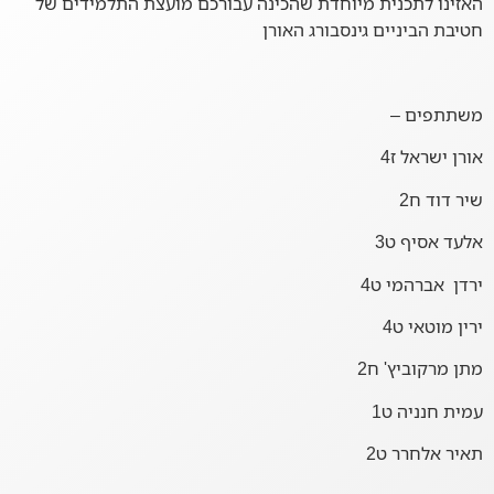
האזינו לתכנית מיוחדת שהכינה עבורכם מועצת התלמידים של
חטיבת הביניים גינסבורג האורן
משתתפים –
אורן ישראל ז4
שיר דוד ח2
אלעד אסיף ט3
ירדן אברהמי ט4
ירין מוטאי ט4
מתן מרקוביץ' ח2
עמית חנניה ט1
תאיר אלחרר ט2