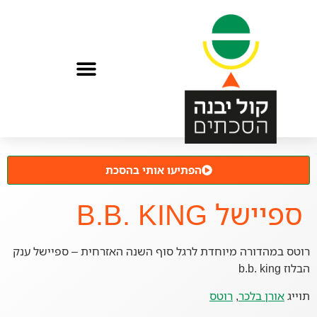
הפתיעו אותי בהסכת
ספיישל B.B. KING
רוטס במהדורה מיוחדת לרגל סוף השנה האזרחית – ספיישל ענק
הבלוז b.b. king
תוייג
אורן בלכר
,
רוטס