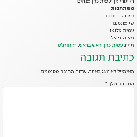
רז תורג'מן ועמית כהן מנחים
משתתפות :
שירז קסטנברג
שי מונסנגו
עמית פלומו
מאיה דלאל
תוייג
עמית כהן
,
ראש בראש
,
רז תורג'מן
כתיבת תגובה
האימייל לא יוצג באתר.
שדות החובה מסומנים
*
התגובה שלך
*