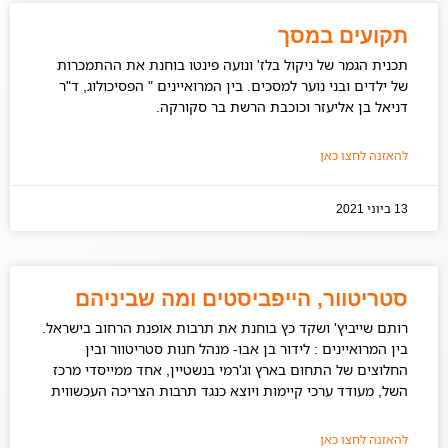
תקועים במסך
תכנית הגמר של ניקול בלז' ונועה פינטו בוחנת את ההתמכרות
של ילדים ובני נוער למסכים. בין המרואיינים " הפסיכולוג, ד"ר
דניאל בן אליעזר וכוכבת הרשת בר סקורקה.
להאזנה לחצו כאן
13 ביוני 2021
סטריטוור, הייפביסטים ומה שביניהם
רותם שייביץ' ושקד כץ בוחנת את תרבות אופנת הרחוב בישראל.
בין המרואיינים : לידור בן אבו- מנהל חנות סטריטוור ובין
החלוצים של התחום בארץ וג'רמי בנשטיין, אחד ממייסדי מרכז
השל, מעודד ערכי קיימות ויוצא כנגד תרבות הצריכה העכשווית
להאזנה לחצו כאן