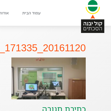
עמוד הבית
אודות
20161120_171335_hdr_800x450
כתיבת תגובה