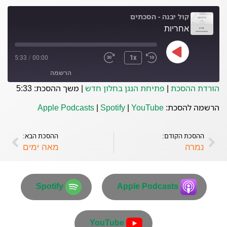
קול יבנה - הסכתים
אחריות
5:33
/
00:00
1x
הרשמה
הורדת ההסכת
|
פתיחת הנגן בחלון חדש
|
משך ההסכת: 5:33
Spotify
Apple Podcasts
הרשמה להסכת:
YouTube
|
Spotify
|
Apple Podcasts
YouTube
ההסכת הקודם:
ההסכת הבא:
פיד RSS
נמרה
מאה ימים
Spotify
Apple Podcasts
YouTube