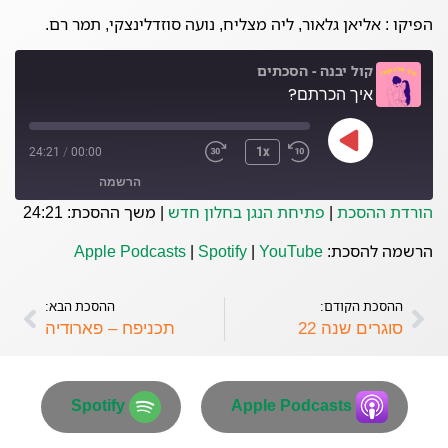
הפיקו : אליאן גלאור, ליה מצליח, נועה סוזדלינצקי, תמר רם.
קול יבנה - הסכתים
איך הכרתם?
24:21
/
00:00
1x
הרשמה
הורדת ההסכת
|
פתיחת הנגן בחלון חדש
|
משך ההסכת: 24:21
Spotify
Apple Podcasts
הרשמה להסכת:
YouTube
|
Spotify
|
Apple Podcasts
YouTube
ההסכת הקודם:
ההסכת הבא:
פיד RSS
סוגרים שנה 22
תכניפח – פארודיה
Spotify
Apple Podcasts