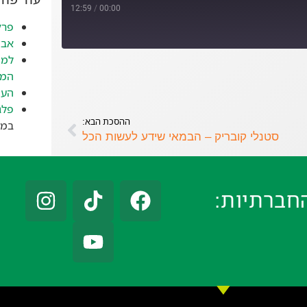
12:59
/
00:00
פרק
אבד
למה
המז
העי
פלג
ההסכת הבא:
במאי 
סטנלי קובריק – הבמאי שידע לעשות הכל
חברתיות: