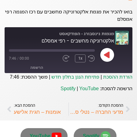
בואו להכיר את מגמת אלקטרוניקה מחשבים עם רכז המגמה רפי
אמסלם
מגמות גינסבורג - הפודקאסט
אלקטרוניקה מחשבים - רפי אמסלם
7:46
/
00:00
1x
הרשמה
הורדת ההסכת
|
פתיחת הנגן בחלון חדש
|
משך ההסכת: 7:46
YouTube
Spotify
הרשמה להסכת:
YouTube
|
Spotify
פיד RSS
ההסכת הקודם:
ההסכת הבא:
מדעי החברה – נטלי סננס
אומנות – חגית אלישע
YouTube
Spotify