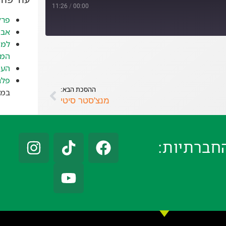
11:26
/
00:00
פרק
אבד
למה
המז
העי
פלג
ההסכת הבא:
במאי 
מנצ'סטר סיטי
חברתיות: