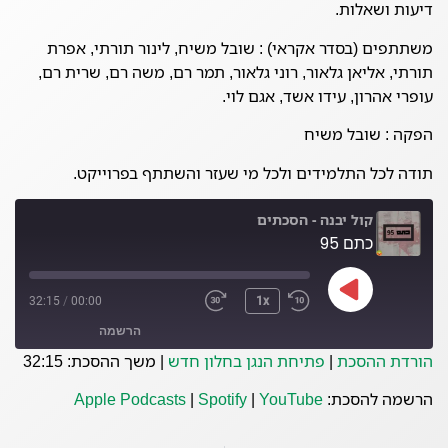
דיעות ושאלות.
משתתפים (בסדר אקראי) : שובל משיח, לינור תורתי, אפרת
תורתי, אליאן גלאור, רוני גלאור, תמר רם, משה רם, שרית רם,
עופרי אהרון, עידו אשד, אגם לוי.
הפקה : שובל משיח
תודה לכל התלמידים ולכל מי שעזר והשתתף בפרוייקט.
קול יבנה - הסכתים
כתם 95
32:15
/
00:00
1x
הרשמה
הורדת ההסכת
|
פתיחת הנגן בחלון חדש
|
משך ההסכת: 32:15
Spotify
Apple Podcasts
הרשמה להסכת:
YouTube
|
Spotify
|
Apple Podcasts
YouTube