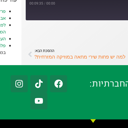
00:09:35
/
00:00
פרק
אבד
למה
המז
העי
פלג
ההסכת הבא:
במאי 
למה יש פחות שירי מחאה במוזיקה המזרחית?
חברתיות: