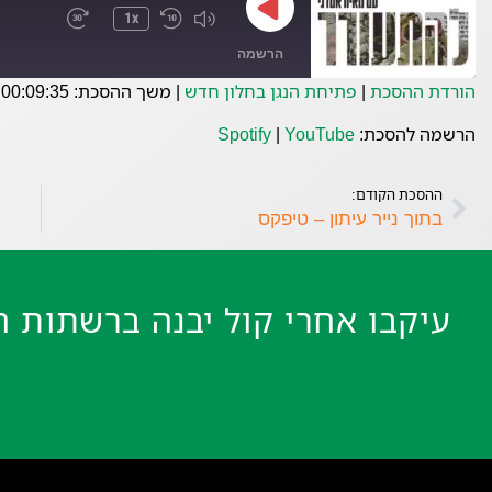
1x
הרשמה
הורדת ההסכת
|
פתיחת הנגן בחלון חדש
|
משך ההסכת: 00:09:35
YouTube
Spotify
הרשמה להסכת:
YouTube
|
Spotify
פיד RSS
ההסכת הקודם:
בתוך נייר עיתון – טיפקס
עיקבו אחרי קול יבנה ברשתות ה