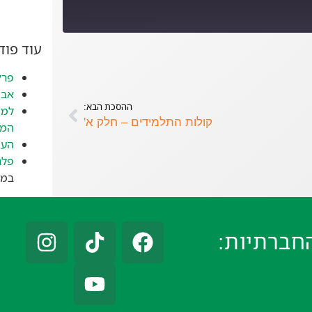
עוד פו
YouTube
פרק
אבד
ההסכת הבא:
למה
קולות התלמידים – חלק א'
המז
העי
פלג
במאי 
חברתיות: