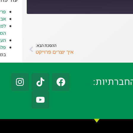
פרק
אבד
למה
המז
העי
ההסכת הבא:
פלג
איך יוצרים פרוייקט
במאי 
חברתיות: