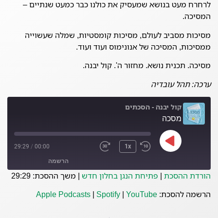
לרחרח מעט בנושא שמעסיק את כולנו כבר כמעט שנתיים –
המסיכה.
מסיכות מסביב לעולם, מסיכות קומסטיות, שמלה שעשוייה
ממסיכות, המסיכה של אנונימוס ועוד ועוד.
מסיכה. תכנית נושא. מחזור ה'. קול יבנה.
ערכה: תהל עובדיה
קול יבנה - הסכתים
מסכה
29:29
/
00:00
1x
הרשמה
הורדת ההסכת
|
פתיחת הנגן בחלון חדש
|
משך ההסכת: 29:29
Spotify
Apple Podcasts
הרשמה להסכת:
YouTube
|
Spotify
|
Apple Podcasts
YouTube