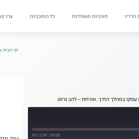
 הרדיו
תוכניות משודרות
כל התוכניות
צרו קש
דף הבית
»
עסקו במהלך הדרך. אורחת – להב גרוס.
00:12:09
/
00:00
עוד פו