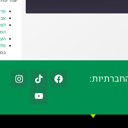
פרק
אבד
למה
המז
העי
פלג
במאי 
חברתיות: