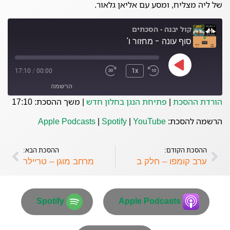
של ליה מצליח, ומסע עם אליאן גלאור.
קול יבנה - הסכתים
סוף עונה - מחזור ו'
17:10
/
00:00
1x
הרשמה
הורדת ההסכת
|
פתיחת הנגן בחלון חדש
|
משך ההסכת: 17:10
Spotify
Apple Podcasts
הרשמה להסכת:
YouTube
|
Spotify
|
Apple Podcasts
YouTube
ההסכת הקודם:
ההסכת הבא:
פיד RSS
ערב קומפו – חלק ב
מרחב מוגן – טריילר
Spotify
Apple Podcasts