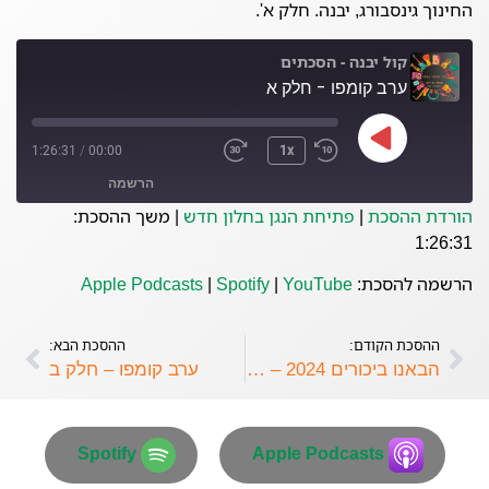
החינוך גינסבורג, יבנה. חלק א'.
קול יבנה - הסכתים
ערב קומפו - חלק א
1:26:31
/
00:00
1x
הרשמה
הורדת ההסכת
|
פתיחת הנגן בחלון חדש
|
משך ההסכת:
1:26:31
Spotify
Apple Podcasts
הרשמה להסכת:
YouTube
|
Spotify
|
Apple Podcasts
YouTube
פיד RSS
ההסכת הקודם:
ההסכת הבא:
הבאנו ביכורים 2024 – חלק ב'
ערב קומפו – חלק ב
Spotify
Apple Podcasts