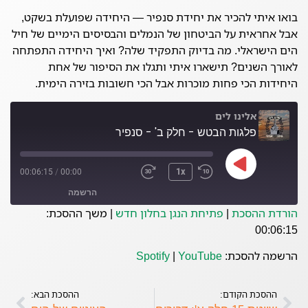
בואו איתי להכיר את יחידת סנפיר — היחידה שפועלת בשקט,
אבל אחראית על הביטחון של הנמלים והבסיסים הימיים של חיל
הים הישראלי. מה בדיוק התפקיד שלה? ואיך היחידה התפתחה
לאורך השנים? תישארו איתי ותגלו את הסיפור של אחת
היחידות הכי פחות מוכרות אבל הכי חשובות בזירה הימית.
אלינו לים
פלגות הבטש - חלק ב' - סנפיר
00:06:15
/
00:00
1x
הרשמה
הורדת ההסכת
|
פתיחת הנגן בחלון חדש
|
משך ההסכת:
00:06:15
YouTube
Spotify
הרשמה להסכת:
YouTube
|
Spotify
פיד RSS
ההסכת הקודם:
ההסכת הבא: