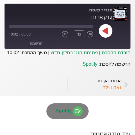
תגדיר כאסח
פרק אחרון
10:02
/
00:00
1x
הרשמה
הורדת ההסכת
|
פתיחת הנגן בחלון חדש
|
משך ההסכת: 10:02
Spotify
הרשמה להסכת:
Spotify
פיד RSS
ההסכת הקודם:
זאק ווילד
Spotify
עוד פודקאסטים