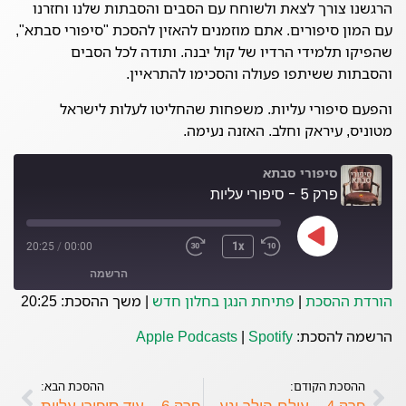
הרגשנו צורך לצאת ולשוחח עם הסבים והסבתות שלנו וחזרנו
עם המון סיפורים. אתם מוזמנים להאזין להסכת "סיפורי סבתא",
שהפיקו תלמידי הרדיו של קול יבנה. ותודה לכל הסבים
והסבתות ששיתפו פעולה והסכימו להתראיין.
והפעם סיפורי עליות. משפחות שהחליטו לעלות לישראל
מטוניס, עיראק וחלב. האזנה נעימה.
סיפורי סבתא
פרק 5 - סיפורי עליות
20:25
/
00:00
1x
הרשמה
הורדת ההסכת
|
פתיחת הנגן בחלון חדש
|
משך ההסכת: 20:25
Spotify
Apple Podcasts
הרשמה להסכת:
Spotify
|
Apple Podcasts
פיד RSS
ההסכת הקודם:
ההסכת הבא: