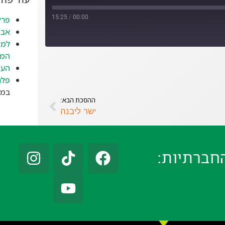
15:25
/
00:00
פרק
אבד
למה
המז
העי
פלג
במאי 
ההסכת הבא:
ישר ליבנה
חברתיות: