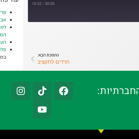
16:32
/
00:00
פרק
אבד
למה
המז
העי
פלג
ההסכת הבא:
במאי 
חרדים לתקציב
חברתיות: