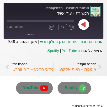
מגמות גינסבורג - הפודקאסט
תקשורת - עידו אשד
9:48
/
00:00
1x
הרשמה
הורדת ההסכת
|
פתיחת הנגן בחלון חדש
|
משך ההסכת: 9:48
YouTube
Spotify
הרשמה להסכת:
YouTube
|
Spotify
פיד RSS
ההסכת הקודם:
ההסכת הבא:
אומנות – חגית אלישע
מדעי החנ"ג – ד"ר זוהר שדה.
YouTube
Spotify
עוד פודקאסטים