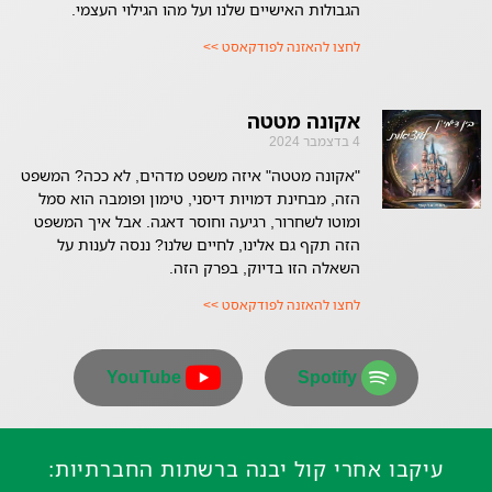
הגבולות האישיים שלנו ועל מהו הגילוי העצמי.
לחצו להאזנה לפודקאסט >>
אקונה מטטה
4 בדצמבר 2024
"אקונה מטטה" איזה משפט מדהים, לא ככה? המשפט
הזה, מבחינת דמויות דיסני, טימון ופומבה הוא סמל
ומוטו לשחרור, רגיעה וחוסר דאגה. אבל איך המשפט
הזה תקף גם אלינו, לחיים שלנו? ננסה לענות על
השאלה הזו בדיוק, בפרק הזה.
לחצו להאזנה לפודקאסט >>
YouTube
Spotify
עיקבו אחרי קול יבנה ברשתות החברתיות: