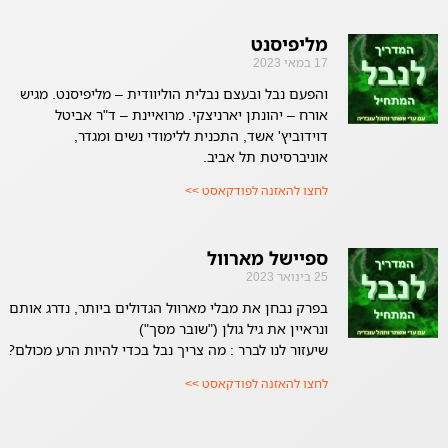
מליפיסנט
17 במאי 2023
והפעם נבל ובעצם נבלית הוליוודית – מליפיסנט. מגיש
אורח – יהונתן יארניצקי. מרואיינת – ד"ר אביטל
דוידוביץ' אשד, התכנית ללימודי נשים ומגדר,
אוניברסיטת תל אביב.
לחצו להאזנה לפודקאסט >>
ספיישל מארוול
25 בינואר 2023
בפרק נבחן את מבלי מארוול הגדולים ביותר, נדרג אותם
ונראיין את גיל גולן ("שובר מסך")
שיעזור לנו לברר : מה צריך נבל בכדי להיות הרע מכולם?
לחצו להאזנה לפודקאסט >>