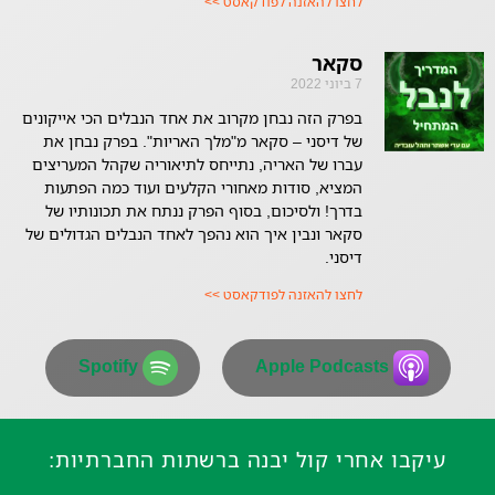
לחצו להאזנה לפודקאסט >>
סקאר
7 ביוני 2022
בפרק הזה נבחן מקרוב את אחד הנבלים הכי אייקונים
של דיסני – סקאר מ"מלך האריות". בפרק נבחן את
עברו של האריה, נתייחס לתיאוריה שקהל המעריצים
המציא, סודות מאחורי הקלעים ועוד כמה הפתעות
בדרך! ולסיכום, בסוף הפרק ננתח את תכונותיו של
סקאר ונבין איך הוא נהפך לאחד הנבלים הגדולים של
דיסני.
לחצו להאזנה לפודקאסט >>
Spotify
Apple Podcasts
עיקבו אחרי קול יבנה ברשתות החברתיות: