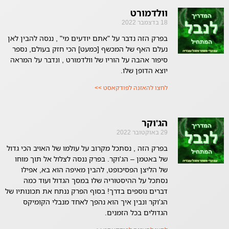
וולדמורט
18 בדצמבר 2022
בפרק הזה נדבר על "אתם יודעים מי" , ננסה להבין לאן
נעלם האף של המכשף [כמעט] הכי חזק בעולם, נספר
סיפור אהבה על הוריו של וולדמורט , ונדבר על המראה
יוצא הדופן שלו.
לחצו להאזנה לפודקאסט >>
הג'וקר
29 באוקטובר 2022
בפרק הזה , נסתכל מקרוב על עולמו של האויב הכי גדול
של באטמן – הג'וקר. בפרק ננסה לצלול אל תוך מוחו
של הליצן הפסיכופט, להבין מאיפה הוא בא, אפילו
נסתכל על ההיסטוריה שלו במסך הגדול ועוד כמה
דברים נוספים בדרך! בסוף הפרק ננתח את תכונותיו של
הג'וקר ונבין איך הוא נהפך לאחד מנבלי הקומיקס
הגדולים בכל הזמנים.