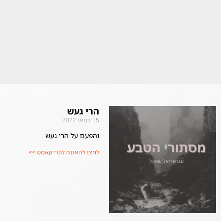
הרי געש
15 במאי 2022
והפעם על הרי געש
לחצו להאזנה לפודקאסט >>