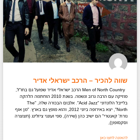
שווה להכיר – הרכב ישראלי אדיר
Men of North Country הרכב ישראלי אדיר שפועל גם בחו"ל,
מוזיקה עם הרבה גרוב ונשמה. בשנת 2010 הוחתמה הלהקה
בלייבל הלונדוני "Acid Jazz". אלבום הבכורה שלה, "The
North", יצא באירופה ביוני 2012, והוא מופץ גם בארץ. "מן אוף
נורת' קאנטרי" הם ישיב כהן (שירה), ספי ועונגי ציזלינג (חצוצרה
וסקסופון),
להאזנה לחצו כאן