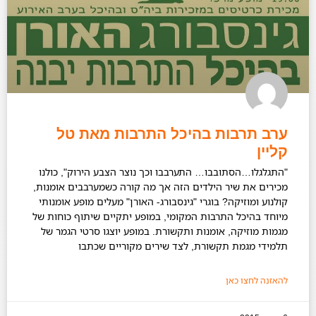
ערב תרבות בהיכל התרבות מאת טל
קליין
"התגלגלו…הסתובבו… התערבבו וכך נוצר הצבע הירוק", כולנו
מכירים את שיר הילדים הזה אך מה קורה כשמערבבים אומנות,
קולנוע ומוזיקה? בוגרי "גינסבורג- האורן" מעלים מופע אומנותי
מיוחד בהיכל התרבות המקומי, במופע יתקיים שיתוף כוחות של
מגמות מוזיקה, אומנות ותקשורת. במופע יוצגו סרטי הגמר של
תלמידי מגמת תקשורת, לצד שירים מקוריים שכתבו
להאזנה לחצו כאן