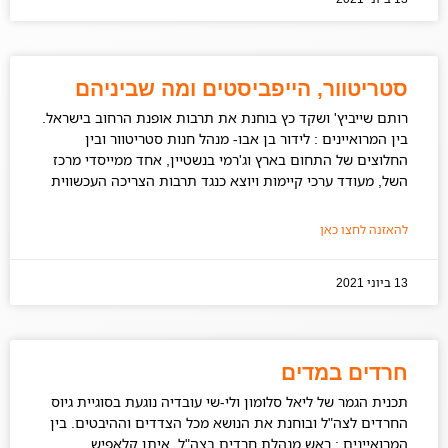
סטריטוור, הייפביסטים ומה שביניהם
רותם שייביץ' ושקד כץ בוחנת את תרבות אופנת הרחוב בישראל.
בין המרואיינים : לידור בן אבו- מנהל חנות סטריטוור ובין
החלוצים של התחום בארץ וג'רמי בנשטיין, אחד ממייסדי מרכז
השל, מעודד ערכי קיימות ויוצא כנגד תרבות הצריכה העכשווית
להאזנה לחצו כאן
13 ביוני 2021
חרדים במדים
תכנית הגמר של ליאל סלומון ולי-שי עובדיה נוגעת בסוגיית גיוס
החרדים לצה"ל ובוחנת את הנושא מכל הצדדים וההיבטים. בין
המרואיינים : ראש מנהלת חרדים בצה"ל, איתן קלאפיש.