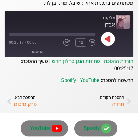
משתתפים בתכנית אחיי : שובל, מור, ובן לוי.
צלקות
אבדן
00:25:17
/
00:00
1x
הרשמה
הורדת ההסכת
|
פתיחת הנגן בחלון חדש
|
משך ההסכת:
00:25:17
YouTube
Spotify
הרשמה להסכת:
YouTube
|
Spotify
פיד RSS
ההסכת הקודם:
ההסכת הבא:
חרדה
פרק סיכום
YouTube
Spotify