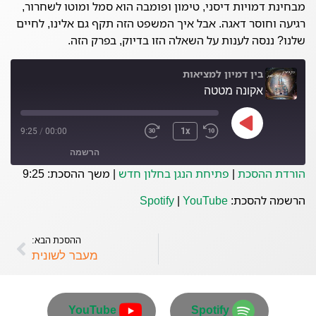
מבחינת דמויות דיסני, טימון ופומבה הוא סמל ומוטו לשחרור,
רגיעה וחוסר דאגה. אבל איך המשפט הזה תקף גם אלינו, לחיים
שלנו? ננסה לענות על השאלה הזו בדיוק, בפרק הזה.
בין דמיון למציאות
אקונה מטטה
9:25
/
00:00
1x
הרשמה
הורדת ההסכת
|
פתיחת הנגן בחלון חדש
|
משך ההסכת: 9:25
YouTube
Spotify
הרשמה להסכת:
YouTube
|
Spotify
פיד RSS
ההסכת הבא:
מעבר לשונית
YouTube
Spotify