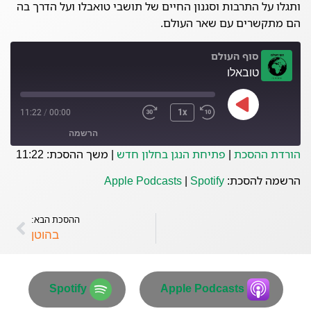
ותגלו על התרבות וסגנון החיים של תושבי טואבלו ועל הדרך בה
הם מתקשרים עם שאר העולם.
סוף העולם
טובאלו
11:22
/
00:00
1x
הרשמה
הורדת ההסכת
|
פתיחת הנגן בחלון חדש
|
משך ההסכת: 11:22
Spotify
Apple Podcasts
הרשמה להסכת:
Spotify
|
Apple Podcasts
פיד RSS
ההסכת הבא:
בהוטן
Spotify
Apple Podcasts