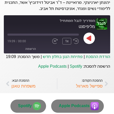
יהונתן יארניצקי. מרואיינת – ד"ר אביטל דוידוביץ' אשד, התכנית
ללימודי נשים ומגדר, אוניברסיטת תל אביב.
המדריך לנבל המתחיל
מליפיסנט
19:09
/
00:00
1x
הרשמה
הורדת ההסכת
|
פתיחת הנגן בחלון חדש
|
משך ההסכת: 19:09
Spotify
Apple Podcasts
הרשמה להסכת:
Spotify
|
Apple Podcasts
פיד RSS
ההסכת הקודם:
ההסכת הבא:
ספיישל מארוול
משפחת טאנן
Spotify
Apple Podcasts