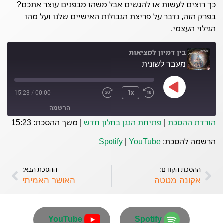
כך רוצים לעשות או להגשים אבל משהו מבפנים עוצר אתכם?
בפרק הזה, נדבר על פריצת הגבולות האישיים שלנו ועל מהו
הגילוי העצמי.
בין דמיון למציאות
מעבר לשונית
15:23
/
00:00
1x
הרשמה
הורדת ההסכת
|
פתיחת הנגן בחלון חדש
|
משך ההסכת: 15:23
YouTube
Spotify
הרשמה להסכת:
YouTube
|
Spotify
פיד RSS
ההסכת הקודם:
ההסכת הבא:
אקונה מטטה
האושר האמיתי
YouTube
Spotify